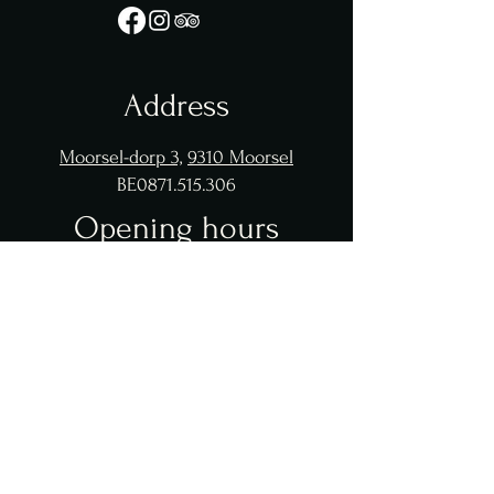
Address
Moorsel-dorp 3,
9310 Moorsel
BE0871.515.306
Opening hours
Wed - Fri: 12:00 - 13:30
18:30 - 20:30
Saturday: 18:30 - 20:30
Sunday: 12:00 - 13:30
Contact
info@hostelleriedebiek.be