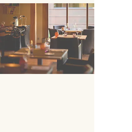
restaurant Aalst bistro Aalst lekker
eten Aalst uit eten Aalst diner Aalst
lunch Aalst centrum beste restaurant
in Aalst gezellig restaurant Aalst
bistro centrum Aalst eten afhalen