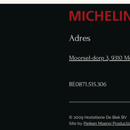
Adres
Moorsel-dorp 3,
9310 M
BE0871.515.306
© 2009 Hostellerie De Biek BV
Site by
Piejken Moensj Producti