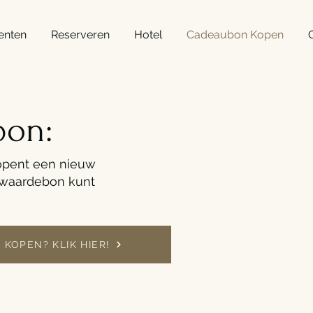
enten
Reserveren
Hotel
Cadeaubon Kopen
G
bon:
opent een nieuw
 waardebon kunt
KOPEN? KLIK HIER!