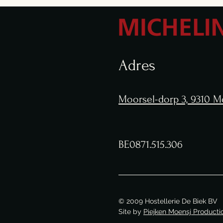
Adres
Moorsel-dorp 3,
9310 M
BE0871.515.306
© 2009 Hostellerie De Biek BV
Site by
Piejken Moensj Producti