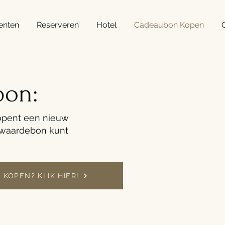
enten
Reserveren
Hotel
Cadeaubon Kopen
G
bon:
opent een nieuw
 waardebon kunt
KOPEN? KLIK HIER!