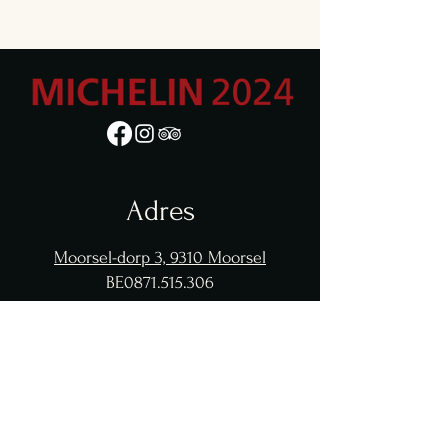
Adres
Moorsel-dorp 3,
9310 Moorsel
BE0871.515.306
Openingsuren
Din. - Vrij: 12:00 - 13:30
18:30 - 20:30
​​Zaterdag: 18:30 - 20:30
Zondag: Gesloten (behalve groepen